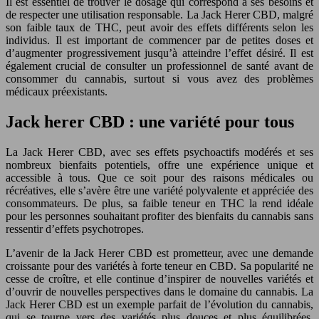
Il est essentiel de trouver le dosage qui correspond à ses besoins et
de respecter une utilisation responsable. La Jack Herer CBD, malgré
son faible taux de THC, peut avoir des effets différents selon les
individus. Il est important de commencer par de petites doses et
d’augmenter progressivement jusqu’à atteindre l’effet désiré. Il est
également crucial de consulter un professionnel de santé avant de
consommer du cannabis, surtout si vous avez des problèmes
médicaux préexistants.
Jack herer CBD : une variété pour tous
La Jack Herer CBD, avec ses effets psychoactifs modérés et ses
nombreux bienfaits potentiels, offre une expérience unique et
accessible à tous. Que ce soit pour des raisons médicales ou
récréatives, elle s’avère être une variété polyvalente et appréciée des
consommateurs. De plus, sa faible teneur en THC la rend idéale
pour les personnes souhaitant profiter des bienfaits du cannabis sans
ressentir d’effets psychotropes.
L’avenir de la Jack Herer CBD est prometteur, avec une demande
croissante pour des variétés à forte teneur en CBD. Sa popularité ne
cesse de croître, et elle continue d’inspirer de nouvelles variétés et
d’ouvrir de nouvelles perspectives dans le domaine du cannabis. La
Jack Herer CBD est un exemple parfait de l’évolution du cannabis,
qui se tourne vers des variétés plus douces et plus équilibrées,