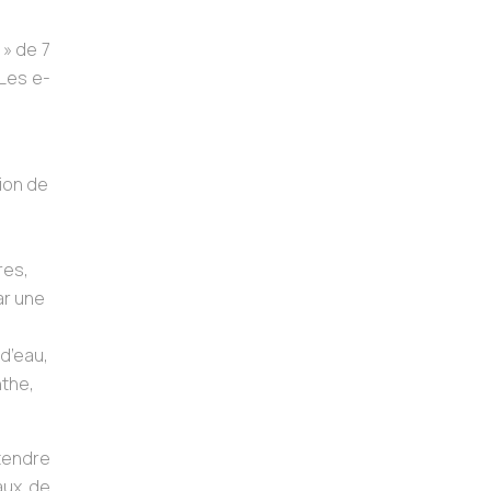
 » de 7
 Les e-
ion de
res,
ar une
d’eau,
nthe,
étendre
aux de