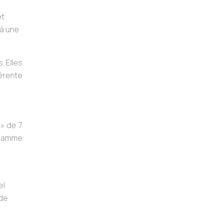
et
 à une
. Elles
érente
 » de 7
a gamme
el
 de