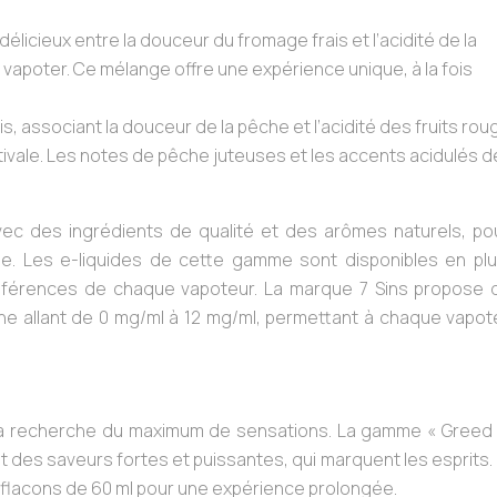
délicieux entre la douceur du fromage frais et l’acidité de la
vapoter. Ce mélange offre une expérience unique, à la fois
rais, associant la douceur de la pêche et l’acidité des fruits rou
vale. Les notes de pêche juteuses et les accents acidulés d
vec des ingrédients de qualité et des arômes naturels, po
se. Les e-liquides de cette gamme sont disponibles en plu
références de chaque vapoteur. La marque 7 Sins propose 
tine allant de 0 mg/ml à 12 mg/ml, permettant à chaque vapo
ité, la recherche du maximum de sensations. La gamme « Greed
 des saveurs fortes et puissantes, qui marquent les esprits.
 flacons de 60 ml pour une expérience prolongée.