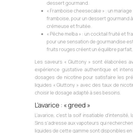
dessert gourmand.
« Framboise cheesecake »
: un mariage 
framboise, pour un dessert gourmand à 
crémeuse et fruitée.
« Pêche melba »
: un cocktail fruité et f
pour une sensation de gourmandise esti
fruits rouges créent un équilibre parfait.
Les saveurs « Gluttony » sont élaborées a
expérience gustative authentique et inten
dosages de nicotine pour satisfaire les p
liquides « Gluttony » avec des taux de nico
choisir le dosage adapté à ses besoins.
L’avarice : « greed »
L’avarice, c’est la soif insatiable d’intens
Sins s’adresse aux vapoteurs qui recherchent
liquides de cette gamme sont disponibles en