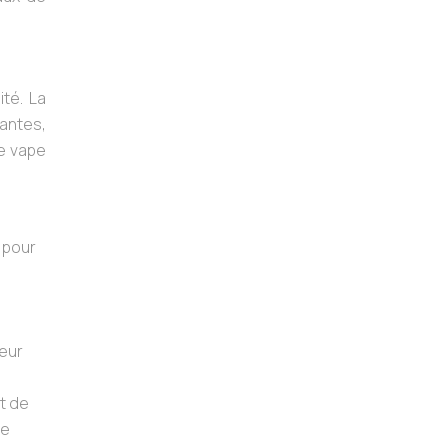
té. La
uantes,
ne vape
 pour
e
veur
t de
ne