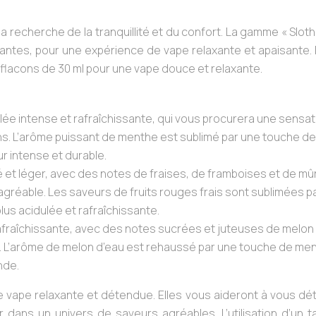
 recherche de la tranquillité et du confort. La gamme « Sloth
santes, pour une expérience de vape relaxante et apaisante.
flacons de 30 ml pour une vape douce et relaxante.
ée intense et rafraîchissante, qui vous procurera une sensat
ns. L’arôme puissant de menthe est sublimé par une touche de
r intense et durable.
é et léger, avec des notes de fraises, de framboises et de mû
gréable. Les saveurs de fruits rouges frais sont sublimées p
lus acidulée et rafraîchissante.
rafraîchissante, avec des notes sucrées et juteuses de melon 
. L’arôme de melon d’eau est rehaussé par une touche de me
nde.
ne vape relaxante et détendue. Elles vous aideront à vous d
dans un univers de saveurs agréables. L’utilisation d’un t