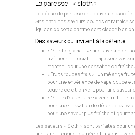
La paresse : « sloth »
Le péché de paresse est souvent associé à la
Sins offre des saveurs douces et rafraîchis
liquides de cette gamme sont disponibles en 
Des saveurs qui invitent à la détente
« Menthe glaciale »
: une saveur menthol
fraîcheur immédiate et apaisera vos se
menthol, pour une sensation de fraîcheu
« Fruits rouges frais »
: un mélange fruit
pour une expérience de vape douce et a
touche de citron vert, pour une saveur p
« Melon d’eau »
: une saveur fruitée et 
pour une sensation de détente estivale
pour une saveur plus fraîche et gourma
Les saveurs « Sloth » sont parfaites pour u
après une longue journée et à vous évader 