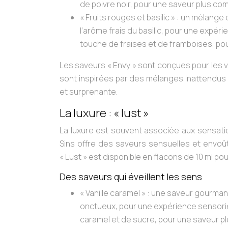
de poivre noir, pour une saveur plus com
« Fruits rouges et basilic »
: un mélange 
l’arôme frais du basilic, pour une expér
touche de fraises et de framboises, po
Les saveurs « Envy » sont conçues pour les 
sont inspirées par des mélanges inattendus
et surprenante.
La luxure : « lust »
La luxure est souvent associée aux sensatio
Sins offre des saveurs sensuelles et envoût
« Lust » est disponible en flacons de 10 ml po
Des saveurs qui éveillent les sens
« Vanille caramel »
: une saveur gourmand
onctueux, pour une expérience sensoriel
caramel et de sucre, pour une saveur p