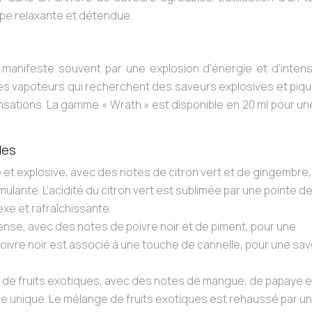
pe relaxante et détendue.
 manifeste souvent par une explosion d’énergie et d’intensi
es vapoteurs qui recherchent des saveurs explosives et piq
ensations. La gamme « Wrath » est disponible en 20 ml pour u
les
 et explosive, avec des notes de citron vert et de gingembre,
ulante. L’acidité du citron vert est sublimée par une pointe d
xe et rafraîchissante.
tense, avec des notes de poivre noir et de piment, pour une
poivre noir est associé à une touche de cannelle, pour une sa
if de fruits exotiques, avec des notes de mangue, de papaye e
le unique. Le mélange de fruits exotiques est rehaussé par u