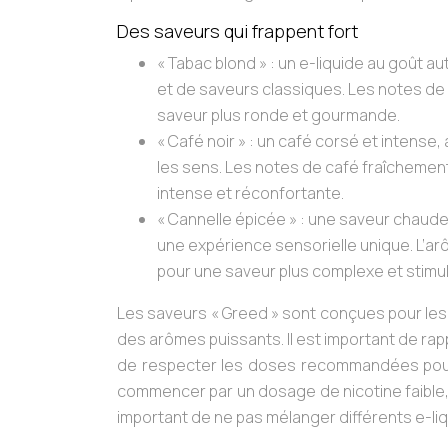
Des saveurs qui frappent fort
« Tabac blond »
: un e-liquide au goût a
et de saveurs classiques. Les notes de 
saveur plus ronde et gourmande.
« Café noir »
: un café corsé et intense,
les sens. Les notes de café fraîchemen
intense et réconfortante.
« Cannelle épicée »
: une saveur chaude 
une expérience sensorielle unique. L’a
pour une saveur plus complexe et stimu
Les saveurs « Greed » sont conçues pour le
des arômes puissants. Il est important de rapp
de respecter les doses recommandées pour
commencer par un dosage de nicotine faible,
important de ne pas mélanger différents e-liq