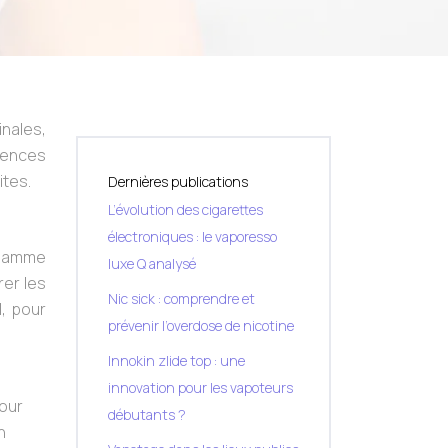
inales,
iences
ites.
Dernières publications
L’évolution des cigarettes
électroniques : le vaporesso
a gamme
luxe Q analysé
rer les
Nic sick : comprendre et
l, pour
prévenir l’overdose de nicotine
Innokin zlide top : une
innovation pour les vapoteurs
pour
débutants ?
n