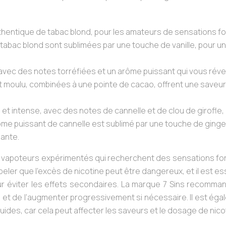
uthentique de tabac blond, pour les amateurs de sensations f
tabac blond sont sublimées par une touche de vanille, pour u
 avec des notes torréfiées et un arôme puissant qui vous révei
t moulu, combinées à une pointe de cacao, offrent une saveur
et intense, avec des notes de cannelle et de clou de girofle,
rôme puissant de cannelle est sublimé par une touche de ging
lante.
s vapoteurs expérimentés qui recherchent des sensations for
eler que l’excès de nicotine peut être dangereux, et il est es
 éviter les effets secondaires. La marque 7 Sins recomma
 et de l’augmenter progressivement si nécessaire. Il est ég
uides, car cela peut affecter les saveurs et le dosage de nico