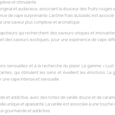
plexe et stimulante.
original et audacieux, associant la douceur des fruits rouges 
ience de vape surprenante. L’arôme frais du basilic est associé
ur une saveur plus complexe et aromatique.
vapoteurs qui recherchent des saveurs uniques et innovantes
 et des saveurs exotiques, pour une expérience de vape diff
ns sensuelles et à la recherche du plaisir. La gamme « Lust
antes, qui stimulent les sens et éveillent les émotions. L
ur une vape intense et sensuelle.
e et addictive, avec des notes de vanille douce et de caram
le unique et apaisante. La vanille est associée à une touche
lus gourmande et addictive.