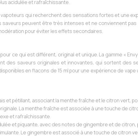
lus acidulée et rafraîchissante.
 vapoteurs qui recherchent des sensations fortes et une ex
es saveurs peuvent être très intenses et ne conviennent pas
ec modération pour éviter les effets secondaires.
pour ce qui est différent, original et unique. La gamme « Envy
nt des saveurs originales et innovantes, qui sortent des se
disponibles en flacons de 15 ml pour une expérience de vape
rais et pétillant, associant la menthe fraîche et le citron vert, p
riginale. La menthe fraîche est associée à une touche de citr
exe et rafraîchissante.
dulée et piquante, avec des notes de gingembre et de citron,
imulante. Le gingembre est associé à une touche de citron ve