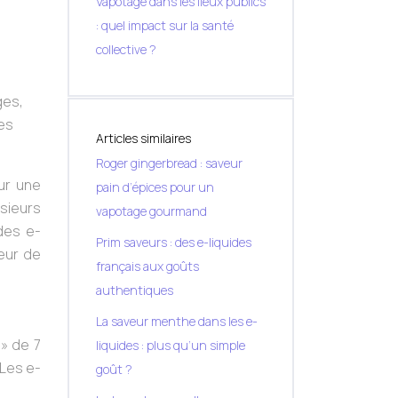
Vapotage dans les lieux publics
: quel impact sur la santé
collective ?
ges,
es
Articles similaires
Roger gingerbread : saveur
ur une
pain d’épices pour un
sieurs
vapotage gourmand
des e-
Prim saveurs : des e-liquides
teur de
français aux goûts
authentiques
La saveur menthe dans les e-
 » de 7
liquides : plus qu’un simple
 Les e-
goût ?