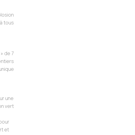
plosion
 à tous
 » de 7
ntiers
 unique
our une
on vert
 pour
rt et