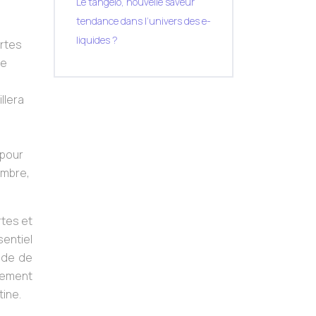
Le tangelo, nouvelle saveur
tendance dans l’univers des e-
liquides ?
ortes
ne
llera
 pour
embre,
tes et
sentiel
nde de
alement
tine.