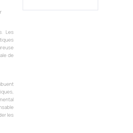
r
s. Les
tiques
eureuse
bale de
ribuent
tiques,
mental
onsable
der les