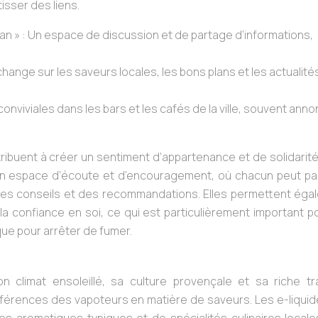
isser des liens.
 » : Un espace de discussion et de partage d’informations,
change sur les saveurs locales, les bons plans et les actualité
onviviales dans les bars et les cafés de la ville, souvent ann
ribuent à créer un sentiment d’appartenance et de solidarit
 un espace d’écoute et d’encouragement, où chacun peut pa
r des conseils et des recommandations. Elles permettent ég
 la confiance en soi, ce qui est particulièrement important p
que pour arrêter de fumer.
 climat ensoleillé, sa culture provençale et sa riche tra
férences des vapoteurs en matière de saveurs. Les e-liquid