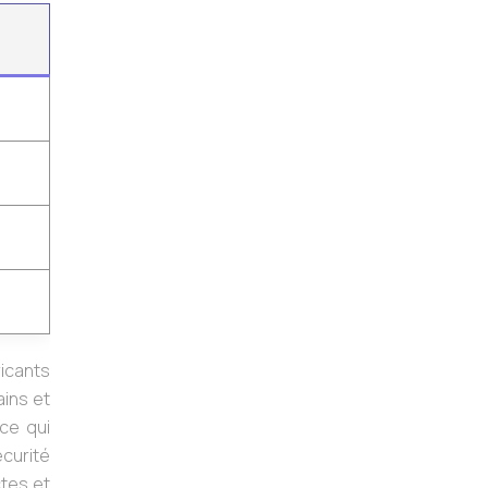
icants
ins et
ce qui
écurité
ctes et