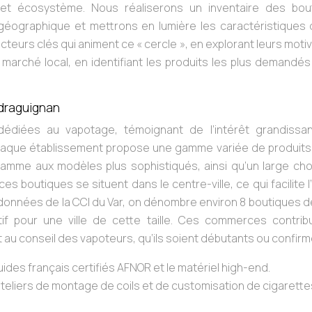
cet écosystème. Nous réaliserons un inventaire des bou
 géographique et mettrons en lumière les caractéristiques 
cteurs clés qui animent ce « cercle », en explorant leurs moti
e marché local, en identifiant les produits les plus demandés
draguignan
dédiées au vapotage, témoignant de l’intérêt grandissa
Chaque établissement propose une gamme variée de produits,
amme aux modèles plus sophistiqués, ainsi qu’un large choi
es boutiques se situent dans le centre-ville, ce qui facilite 
es données de la CCI du Var, on dénombre environ 8 boutiques 
tif pour une ville de cette taille. Ces commerces contrib
et au conseil des vapoteurs, qu’ils soient débutants ou confirm
ides français certifiés AFNOR et le matériel high-end.
eliers de montage de coils et de customisation de cigarette