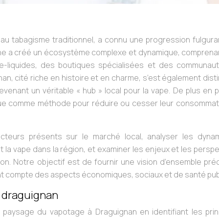
 au tabagisme traditionnel, a connu une progression fulgur
ène a créé un écosystème complexe et dynamique, comprena
d’e-liquides, des boutiques spécialisées et des communau
n, cité riche en histoire et en charme, s’est également dis
enant un véritable « hub » local pour la vape. De plus en 
ique comme méthode pour réduire ou cesser leur consommat
 acteurs présents sur le marché local, analyser les dyna
t la vape dans la région, et examiner les enjeux et les persp
on. Notre objectif est de fournir une vision d’ensemble pré
t compte des aspects économiques, sociaux et de santé pub
à draguignan
e paysage du vapotage à Draguignan en identifiant les prin