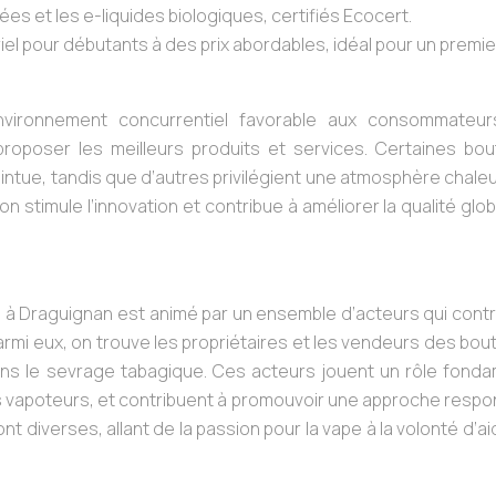
ées et les e-liquides biologiques, certifiés Ecocert.
iel pour débutants à des prix abordables, idéal pour un premie
nvironnement concurrentiel favorable aux consommateur
proposer les meilleurs produits et services. Certaines bou
intue, tandis que d’autres privilégient une atmosphère chal
n stimule l’innovation et contribue à améliorer la qualité glo
 » à Draguignan est animé par un ensemble d’acteurs qui cont
mi eux, on trouve les propriétaires et les vendeurs des bou
ans le sevrage tabagique. Ces acteurs jouent un rôle fonda
 des vapoteurs, et contribuent à promouvoir une approche resp
t diverses, allant de la passion pour la vape à la volonté d’ai