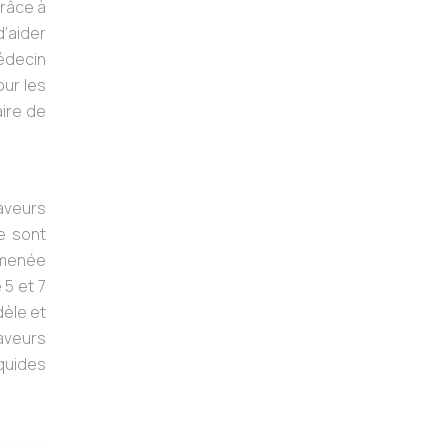
grâce à
d’aider
édecin
our les
aire de
aveurs
e sont
 menée
 5 et 7
dèle et
saveurs
iquides