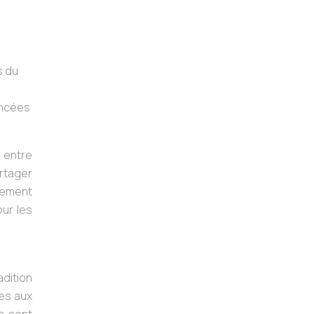
s du
oncées
é entre
rtager
alement
our les
dition
es aux