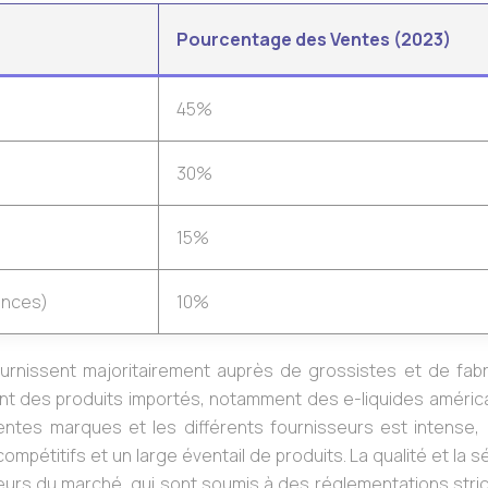
Pourcentage des Ventes (2023)
45%
30%
15%
ances)
10%
rnissent majoritairement auprès de grossistes et de fabr
nt des produits importés, notamment des e-liquides américa
rentes marques et les différents fournisseurs est intense, 
pétitifs et un large éventail de produits. La qualité et la s
teurs du marché, qui sont soumis à des réglementations stri