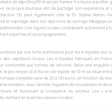
étaire de VapoShop83 et ancien fumeur. Il a réussi à arrêter 
éer sa propre boutique afin de partager son expérience et 
ddiction. On peut également citer le Dr. Sophie Martin, m
inclut le vapotage dans son approche du sevrage tabagique p
aditionnelles. Ces figures locales contribuent activement à f
offrant expertise et accompagnement.
ctérise par une forte préférence pour les e-liquides aux s
s des vapoteurs locaux. Les e-liquides fabriqués en Franc
 leur conformité aux normes de sécurité. Selon une enquête
le prix moyen d’un flacon d’e-liquide de 10 ml se situe entre
ctronique complète varie de 20 à 100 euros, en fonction du mo
nte mutation, avec l’arrivée régulière de nouveautés et de 
apoteurs et favorisant la croissance du secteur. Les « e-l
é, mettant en avant les saveurs locales.