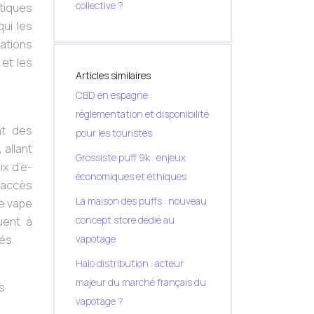
collective ?
tiques
qui les
vations
 et les
Articles similaires
CBD en espagne :
réglementation et disponibilité
nt des
pour les touristes
 allant
Grossiste puff 9k : enjeux
x d’e-
économiques et éthiques
l’accès
La maison des puffs : nouveau
de vape
concept store dédié au
uent à
és.
vapotage
Halo distribution : acteur
majeur du marché français du
s
vapotage ?