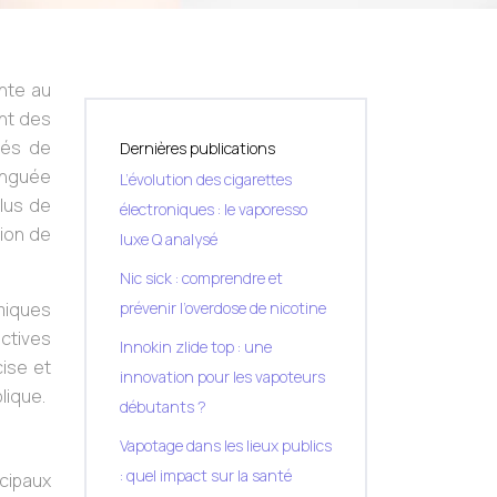
ante au
nt des
tés de
Dernières publications
tinguée
L’évolution des cigarettes
plus de
électroniques : le vaporesso
ion de
luxe Q analysé
Nic sick : comprendre et
miques
prévenir l’overdose de nicotine
ectives
Innokin zlide top : une
cise et
innovation pour les vapoteurs
lique.
débutants ?
Vapotage dans les lieux publics
: quel impact sur la santé
cipaux