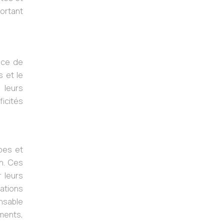
portant
nce de
 et le
 leurs
icités
upes et
n. Ces
 leurs
mations
onsable
ments,