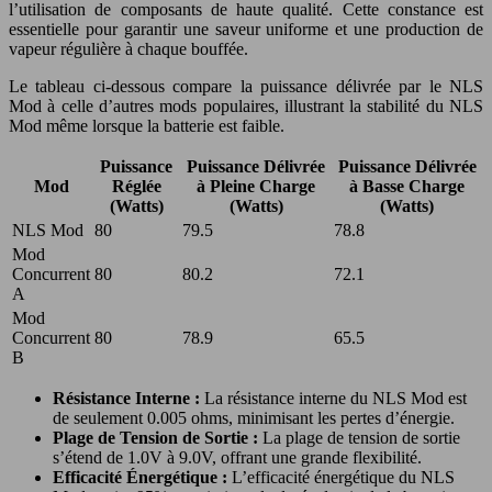
l’utilisation de composants de haute qualité. Cette constance est
essentielle pour garantir une saveur uniforme et une production de
vapeur régulière à chaque bouffée.
Le tableau ci-dessous compare la puissance délivrée par le NLS
Mod à celle d’autres mods populaires, illustrant la stabilité du NLS
Mod même lorsque la batterie est faible.
Puissance
Puissance Délivrée
Puissance Délivrée
Mod
Réglée
à Pleine Charge
à Basse Charge
(Watts)
(Watts)
(Watts)
NLS Mod
80
79.5
78.8
Mod
Concurrent
80
80.2
72.1
A
Mod
Concurrent
80
78.9
65.5
B
Résistance Interne :
La résistance interne du NLS Mod est
de seulement 0.005 ohms, minimisant les pertes d’énergie.
Plage de Tension de Sortie :
La plage de tension de sortie
s’étend de 1.0V à 9.0V, offrant une grande flexibilité.
Efficacité Énergétique :
L’efficacité énergétique du NLS