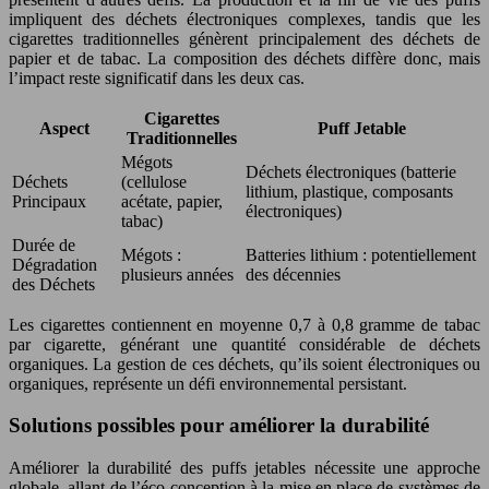
impliquent des déchets électroniques complexes, tandis que les
cigarettes traditionnelles génèrent principalement des déchets de
papier et de tabac. La composition des déchets diffère donc, mais
l’impact reste significatif dans les deux cas.
Cigarettes
Aspect
Puff Jetable
Traditionnelles
Mégots
Déchets électroniques (batterie
Déchets
(cellulose
lithium, plastique, composants
Principaux
acétate, papier,
électroniques)
tabac)
Durée de
Mégots :
Batteries lithium : potentiellement
Dégradation
plusieurs années
des décennies
des Déchets
Les cigarettes contiennent en moyenne 0,7 à 0,8 gramme de tabac
par cigarette, générant une quantité considérable de déchets
organiques. La gestion de ces déchets, qu’ils soient électroniques ou
organiques, représente un défi environnemental persistant.
Solutions possibles pour améliorer la durabilité
Améliorer la durabilité des puffs jetables nécessite une approche
globale, allant de l’éco-conception à la mise en place de systèmes de