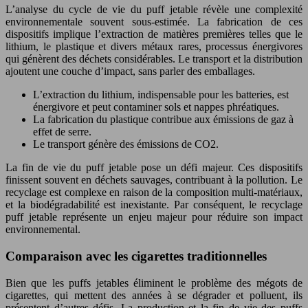
L’analyse du cycle de vie du puff jetable révèle une complexité
environnementale souvent sous-estimée. La fabrication de ces
dispositifs implique l’extraction de matières premières telles que le
lithium, le plastique et divers métaux rares, processus énergivores
qui génèrent des déchets considérables. Le transport et la distribution
ajoutent une couche d’impact, sans parler des emballages.
L’extraction du lithium, indispensable pour les batteries, est
énergivore et peut contaminer sols et nappes phréatiques.
La fabrication du plastique contribue aux émissions de gaz à
effet de serre.
Le transport génère des émissions de CO2.
La fin de vie du puff jetable pose un défi majeur. Ces dispositifs
finissent souvent en déchets sauvages, contribuant à la pollution. Le
recyclage est complexe en raison de la composition multi-matériaux,
et la biodégradabilité est inexistante. Par conséquent, le recyclage
puff jetable représente un enjeu majeur pour réduire son impact
environnemental.
Comparaison avec les cigarettes traditionnelles
Bien que les puffs jetables éliminent le problème des mégots de
cigarettes, qui mettent des années à se dégrader et polluent, ils
présentent d’autres défis. La production et la fin de vie des puffs